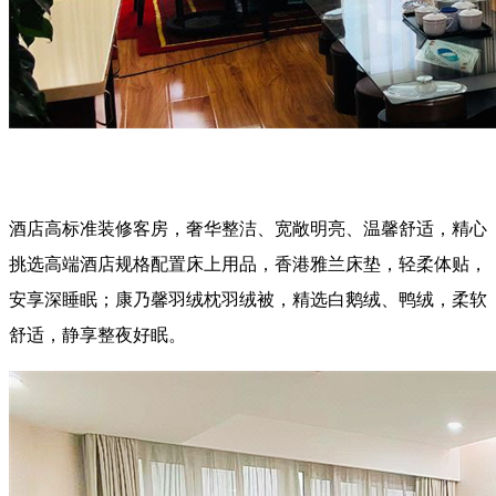
酒店高标准装修客房，奢华整洁、宽敞明亮、温馨舒适，精心
挑选高端酒店规格配置床上用品，香港雅兰床垫，轻柔体贴，
安享深睡眠；康乃馨羽绒枕羽绒被，精选白鹅绒、鸭绒，柔软
舒适，静享整夜好眠。