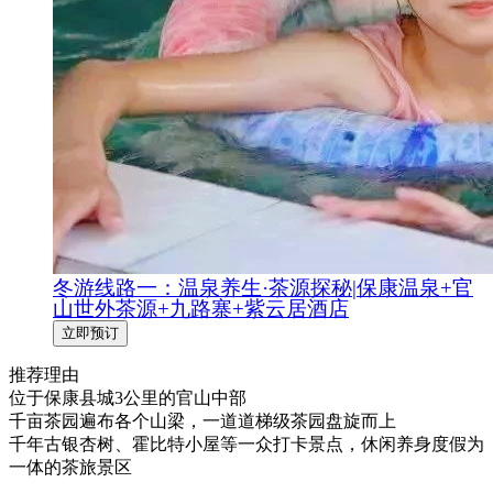
冬游线路一：温泉养生·茶源探秘|保康温泉+官
山世外茶源+九路寨+紫云居酒店
立即预订
推荐理由
位于保康县城3公里的官山中部
千亩茶园遍布各个山梁，一道道梯级茶园盘旋而上
千年古银杏树、霍比特小屋等一众打卡景点，休闲养身度假为
一体的茶旅景区