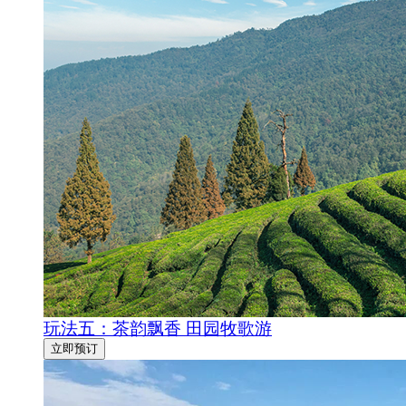
玩法五：茶韵飘香 田园牧歌游
立即预订