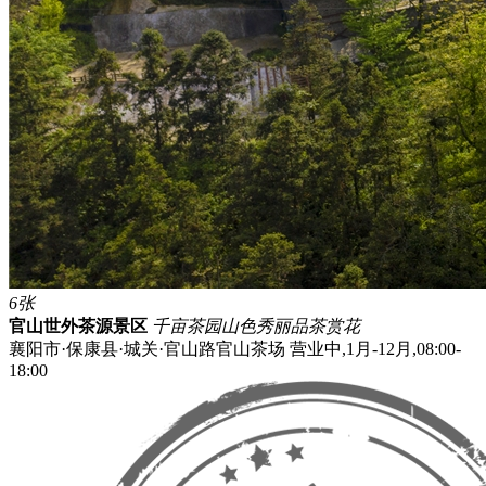
6张
官山世外茶源景区
千亩茶园
山色秀丽
品茶赏花
襄阳市·保康县·城关·官山路官山茶场
营业中,1月-12月,08:00-
18:00