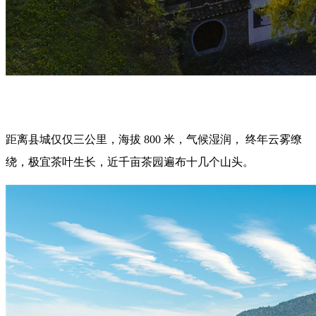
距离县城仅仅三公里，海拔 800 米，气候湿润， 终年云雾缭
绕，极宜茶叶生长，近千亩茶园遍布十几个山头。