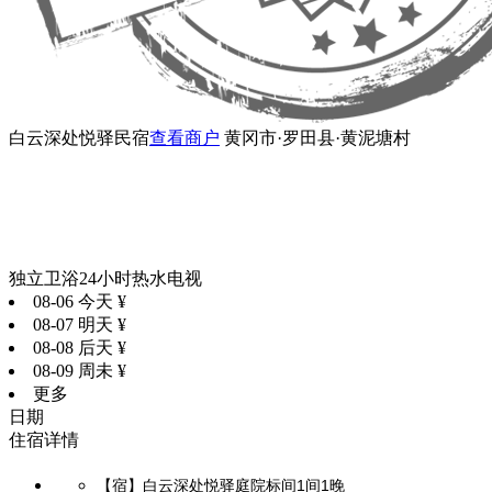
白云深处悦驿民宿
查看商户
黄冈市·罗田县·黄泥塘村
独立卫浴
24小时热水
电视
08-06 今天
¥
08-07 明天
¥
08-08 后天
¥
08-09 周未
¥
更多
日期
住宿详情
【宿】白云深处悦驿庭院标间1间1晚