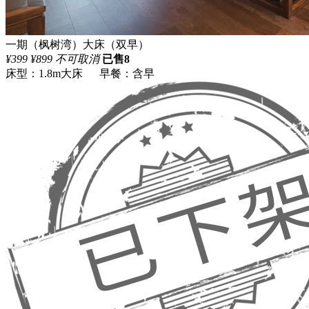
一期（枫树湾）大床（双早）
¥
399
¥
899
不可取消
已售8
床型：1.8m大床 早餐：含早