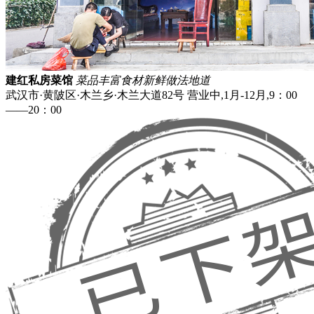
建红私房菜馆
菜品丰富
食材新鲜
做法地道
武汉市·黄陂区·木兰乡·木兰大道82号
营业中,1月-12月,9：00
——20：00