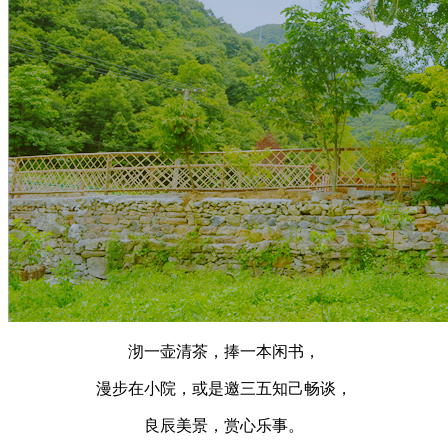
沏一壶清茶，捧一本闲书，
漫步在小院，或是邀三五知己畅谈，
良辰美景，赏心乐事。