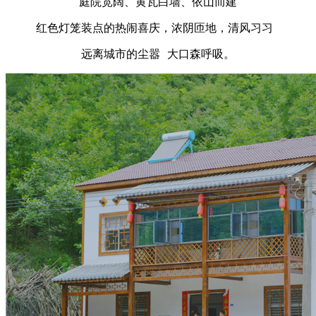
庭院宽阔、黄瓦白墙、
依山而建
红色灯笼装点的热闹喜庆，浓阴匝地，清风习习
远离城市的尘嚣 大口森呼吸。