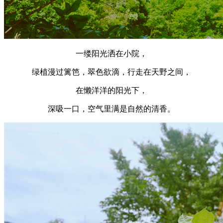
一缕阳光洒在小院，
绿植漫过篱笆，翠色欲滴，行走在天野之间，
在懒洋洋的阳光下，
深吸一口，空气里满是自然的清香。