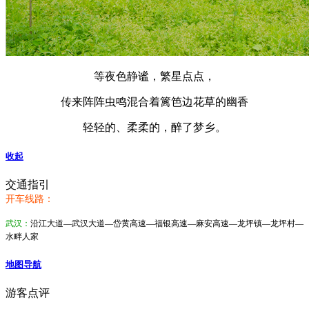
等夜色静谧，繁星点点，
传来阵阵虫鸣混合着篱笆边花草的幽香
轻轻的、柔柔的，醉了梦乡。
收起
交通指引
开车线路：
武汉：
沿江大道—武汉大道—岱黄高速—福银高速—麻安高速—龙坪镇—龙坪村—
水畔人家
地图导航
游客点评