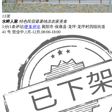
13张
水畔人家
特色民宿
避暑纳凉
农家美食
5
分
(1条评论)
更多评论
襄阳市·保康县·龙坪·龙坪村四组街道
41 号
营业中,1月-12月,08:00-18:00